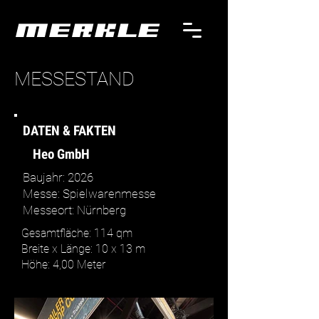
MERKLE
MESSESTAND
DATEN & FAKTEN
Heo GmbH
Baujahr: 2026
Messe: Spielwarenmesse
Messeort: Nürnberg
Gesamtfläche: 114 qm
Breite x Länge: 10 x 13 m
Höhe: 4,00 Meter