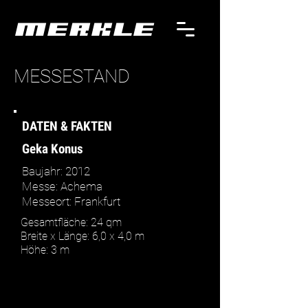
MERKLE
MESSESTAND
DATEN & FAKTEN
Geka Konus
Baujahr: 2012
Messe: Achema
Messeort: Frankfurt
Gesamtfläche: 24 qm
Breite x Länge: 6,0 x 4,0 m
Höhe: 3 m