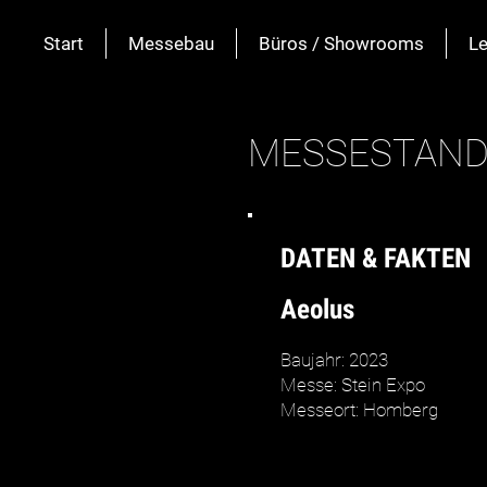
Start
Messebau
Büros / Showrooms
Le
MESSESTAN
DATEN & FAKTEN
Aeolus
Baujahr: 2023
Messe: Stein Expo
Messeort: Homberg